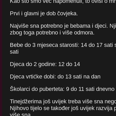
Kao što smo već napomenuli, to ovisi o m
Prvi i glavni je dob čovjeka.
Najviše sna potrebno je bebama i djeci. Njih
zbog toga potrebno i više odmora.
Bebe do 3 mjeseca starosti: 14 do 17 sati
sati
Djeca do 2 godine: 12 do 14
Djeca vrtićke dobi: do 13 sati na dan
Školarci do puberteta: 9 do 11 sati dnevno
Tinejdžerima još uvijek treba više sna neg
Njihovo tijelo se također još uvijek razvija 
više sna.