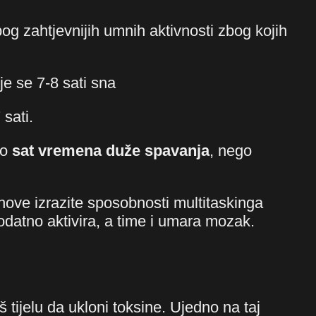
og zahtjevnijih umnih aktivnosti zbog kojih
je se 7-8 sati sna
 sati.
o
sat vremena du
že spavanja
, nego
hove izrazite sposobnosti multitaskinga
odatno aktivira, a time i umara mozak.
ijelu da ukloni toksine. Ujedno na taj