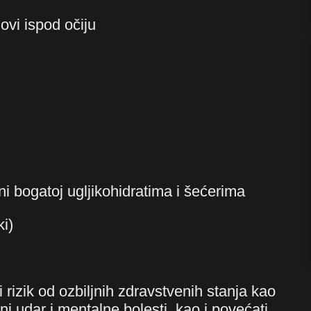
ovi ispod očiju
i bogatoj ugljikohidratima i šećerima
i)
rizik od ozbiljnih zdravstvenih stanja kao
ani udar i mentalne bolesti, kao i povećati