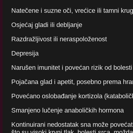
Natečene i suzne oči, vrećice ili tamni krug
Osjećaj gladi ili debljanje
Razdražljivost ili neraspoloženost
Depresija
Narušen imunitet i povećan rizik od bolesti
Pojačana glad i apetit, posebno prema hran
Povećano oslobađanje kortizola (kataboličk
Smanjeno lučenje anaboličkih hormona
Kontinuirani nedostatak sna može povećati 
što su visoki krvni tlak, bolesti srca, možd