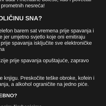
 prometnih nesreća!
OLIČINU SNA?
 telefon barem sat vremena prije spavanja i
jer umjetno svjetlo koje oni emitiraju
rije spavanja isključite sve elektroničke
ama
izije prije spavanja opuštajuće, zapravo
te knjigu. Preskočite teške obroke, kofein i
nja, a alkohol ograničite na jedno piće.
REBNO?