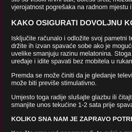
vjerojatnost pogrešaka na radnom mjestu i
KAKO OSIGURATI DOVOLJNU K
Isključite računalo i odložite svoj pametni
držite ih izvan spavaće sobe ako je moguće 
uvelike smanjuju razinu melatonina. Stoga p
uređaje i idite spavati bez mobitela u ruk
Premda se može činiti da je gledanje telev
može biti previše stimulativno.
Umjesto toga radije slušajte glazbu ili čitaj
smanjite unos tekućine 1-2 sata prije spava
KOLIKO SNA NAM JE ZAPRAVO POT