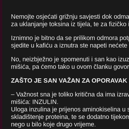
Nemojte osjećati grižnju savjesti dok odmar
za uklanjanje toksina iz tijela, te za fizičko 
Iznimno je bitno da se prilikom odmora potpu
sjedite u kafiću a iznutra ste napeti nećete
No, neizbježno je spomenuti i san kao izuz
mišića, pa ćemo tako u ovom članku govori
ZA
ŠTO JE SAN VAŽAN ZA OPORAVAK 
– Važnost sna je toliko kritična da ima izr
mišića: INZULIN.
Uloga inzulina je prijenos aminokiselina u s
skladištenje proteina, te se dodatno tije
nego u bilo koje drugo vrijeme.