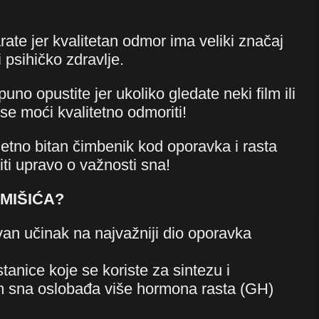
ate jer kvalitetan odmor ima veliki značaj
i psihičko zdravlje.
no opustite jer ukoliko gledate neki film ili
 se moći kvalitetno odmoriti!
etno bitan čimbenik kod oporavka i rasta
ti upravo o važnosti sna!
MIŠIĆA?
avan učinak na najvažniji dio oporavka
tanice koje se koriste za sintezu i
kom sna oslobađa više hormona rasta (GH)