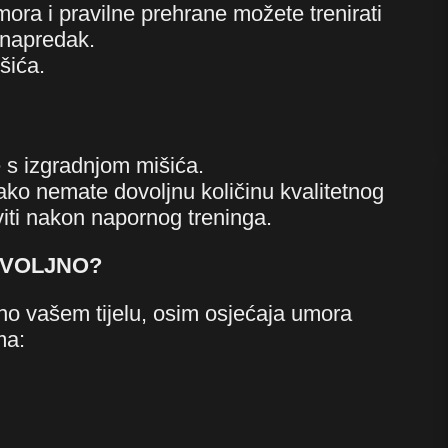
mora i pravilne prehrane možete trenirati
 napredak.
šića.
e s izgradnjom mišića.
ako nemate dovoljnu količinu kvalitetnog
iti nakon napornog treninga.
OVOLJNO?
no vašem tijelu, osim osjećaja umora
ma: