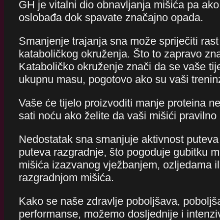
GH je vitalni dio obnavljanja mišića pa a
oslobađa dok spavate značajno opada.
Smanjenje trajanja sna može spriječiti rast
kataboličkog okruženja. Što to zapravo zna
Kataboličko okruženje znači da se vaše tije
ukupnu masu, pogotovo ako su vaši treninzi
Vaše će tijelo proizvoditi manje proteina n
sati noću ako želite da vaši mišići pravilno 
Nedostatak sna smanjuje aktivnost puteva 
puteva razgradnje, što pogoduje gubitku m
mišića izazvanog vježbanjem, ozljedama i
razgradnjom mišića.
Kako se naše zdravlje poboljšava, poboljš
performanse, možemo dosljednije i intenzivn