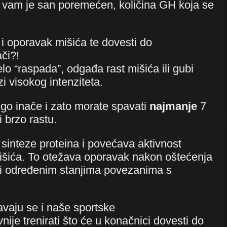
ko vam je san poremećen, količina GH koja se
 i oporavak mišića te dovesti do
či?!
lo “raspada”, odgađa rast mišića ili gubi
 visokog intenziteta.
ego inače i zato morate spavati
najmanje
7
i brzo rastu.
sinteze proteina i povećava aktivnost
išića. To otežava oporavak nakon oštećenja
li određenim stanjima povezanima s
avaju se i naše sportske
ije trenirati što će u konačnici dovesti do