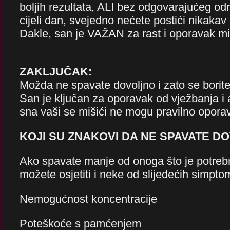
boljih rezultata, ALI bez odgovarajućeg od
cijeli dan, svejedno nećete postići nikakav
Dakle, san je VAŽAN za rast i oporavak mi
ZAKLJU
ČAK:
Možda ne spavate dovoljno i zato se borit
San je ključan za oporavak od vježbanja i 
sna vaši se mišići ne mogu pravilno oporav
KOJI SU ZNAKOVI DA NE SPAVATE D
Ako spavate manje od onoga što je potreb
možete osjetiti i neke od slijedećih simpto
Nemogućnost koncentracije
Poteškoće s pamćenjem