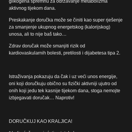
glikogena spremnu za održavanje metabolizma
aktivnog tijekom dana.
Preskakanje doručka može se činiti kao super rješenje
za smanjenje ukupnog energetskog (kalorijskog)
unosa, ali to nije baš tako…
Zdrav doručak može smanjiti rizik od
kardiovaskularnih bolesti, pretilosti i dijabetesa tipa 2.
Istraživanja pokazuju da čak i uz veći unos energije,
oni koji doručkuju obično su fizički aktivniji ujutro od
onih koji jedu tek kasnije tijekom dana, stoga nemojte
izbjegavati doručak… Naprotiv!
DORUČKUJ KAO KRALJICA!